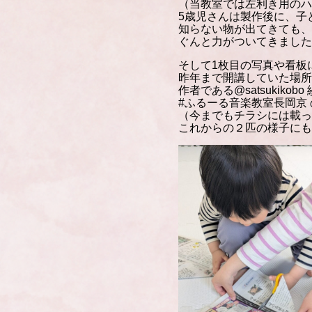
（当教室では左利き用のハ
5歳児さんは製作後に、子
知らない物が出てきても、
ぐんと力がついてきました
そして1枚目の写真や看板
昨年まで開講していた場所「
作者である@satsuki
#ふるーる音楽教室長岡京
（今までもチラシには載っ
これからの２匹の様子にも