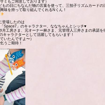
サミもご用意しております）
どもの日にちなんだ物の言葉を使って、三拍子リズムカードの
興味を持って取り組んでくれるNくん！
に登場したのは
Space7」のキャラクター、ななちゃんとシッチ♥
kobo 紗月工房さま、元オーナー林さま、元管理人三井さまの承諾を
 のキャラクターとして活躍してもらいます！
ていたんですよ〜）
乞うご期待！